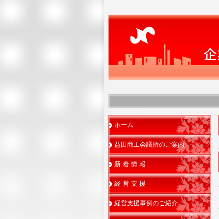
ホーム
益田商工会議所のご案内
新 着 情 報
経 営 支 援
経営支援事例のご紹介