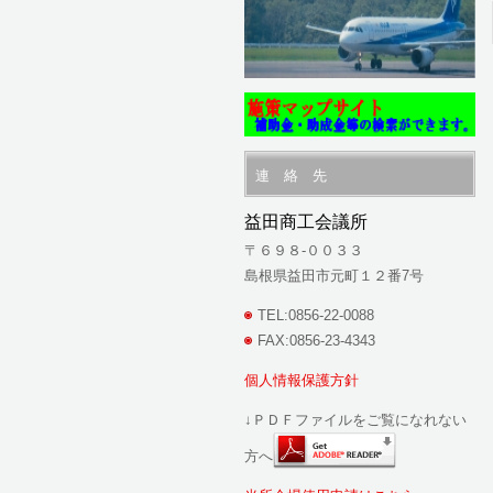
連 絡 先
益田商工会議所
〒６９８-００３３
島根県益田市元町１２番7号
TEL:0856-22-0088
FAX:0856-23-4343
個人情報保護方針
↓ＰＤＦファイルをご覧になれない
方へ