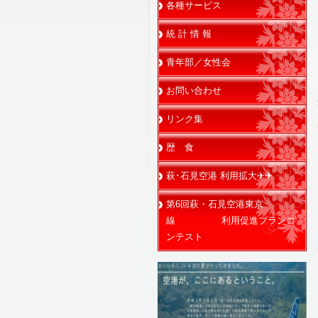
各種サービス
統 計 情 報
青年部／女性会
お問い合わせ
リンク集
歴 食
萩･石見空港 利用拡大✈✈
第6回萩・石見空港東京
線 利用促進プランコ
ンテスト