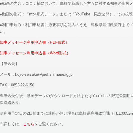
●動画の内容：コロナ禍において、島根で就職した方々に対する知事の応援メ
●動画の形式：「mp4形式データ」または「YouTube（限定公開）」での視聴
●利用申込み：利用申込書に必要事項を記入のうえ、島根県雇用政策課までメ
い。
知事メッセージ利用申込書（PDF形式）
知事メッセージ利用申込書（Word形式）
【申込先】
メール：koyo-seisaku@pref.shimane.lg.jp
FAX：0852-22-6150
※申込受付後、動画データのダウンロード方法またはYouTubeの限定公開用U
次連絡あり。
※利用予定日の2日前までに連絡が無い場合は島根県雇用政策課（TEL:0852-2
※詳しくは、
こちら
をご覧ください。