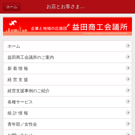
お店とお客さまのふれあいの場「まちゼミ」が開催されます！！ | 新着情報
ホーム
ホーム
益田商工会議所のご案内
新 着 情 報
経 営 支 援
経営支援事例のご紹介
各種サービス
統 計 情 報
青年部／女性会