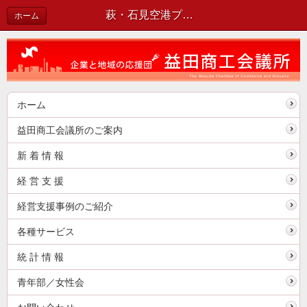
萩・石見空港プランコンテスト 受賞者決定 ～第2回萩・石見空港東京線利用促進プランコンテスト最終審査 開催～ | 新着情報
ホーム
ホーム
益田商工会議所のご案内
新 着 情 報
経 営 支 援
経営支援事例のご紹介
各種サービス
統 計 情 報
青年部／女性会