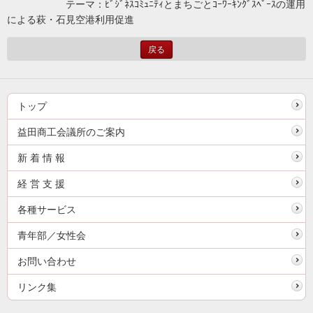
テーマ：ﾋﾞｼﾞﾈｽｺﾐｭﾆﾃｨとまちごとｺｰﾜｰｷﾝｸﾞｽﾍﾟｰｽの運用
による萩・石見空港利用促進
戻る
トップ
益田商工会議所のご案内
新 着 情 報
経 営 支 援
各種サービス
青年部／女性会
お問い合わせ
リンク集